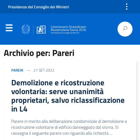
⋮
Archivio per: Pareri
PARERI
21 SET 2022
Demolizione e ricostruzione
volontaria: serve unanimità
proprietari, salvo riclassificazione
in L4
Parere in merito alla deliberazione condominiale di demolizione e
ricostruzione volontarie di edificio danneggiato dal sisma. Si
rassegna il seguente parere con riguardo alla richiesta …