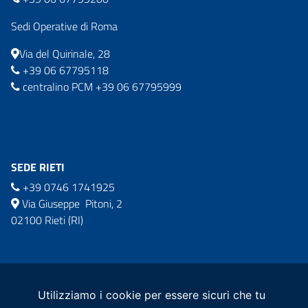
Sedi Operative di Roma
Via del Quirinale, 28
+39 06 67795118
centralino PCM +39 06 67795999
SEDE RIETI
+39 0746 1741925
Via Giuseppe Pitoni, 2
02100 Rieti (RI)
commissario.sisma2016@governo.it
comm.ricostruzionesisma2016@pec.governo.it
Utilizziamo i cookie per essere sicuri che tu