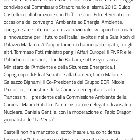
condiviso dal Commissario Straordinario al sisma 2016, Guido
Castelli in collaborazione con l’Ufficio studi Fdi del Senato, in
occasione del convegno “Ambiente ed Energia. Ambiente,
energia e aree interne: sicurezza nazionale, sviluppo territoriale
e innovazione per il futuro dell’Italia”, svoltosi nella Sala Koch di
Palazzo Madama. All’appuntamento hanno partecipato, tra gli
altri, Tommaso Foti, ministro per gli Affari Europei, il PNRR e le
Politiche di Coesione, Claudio Barbaro, sottosegretario al
Ministero dell’Ambiente e della Sicurezza Energetica, i
Capogruppo di Fdi al Senato e alla Camera, Lucio Malan e
Galeazzo Bignami, il Co-Presidente del Gruppo ECR, Nicola
Procaccini, il questore della Camera dei deputati Paolo
Trancassini, il presidente della Commissione Ambiente della
Camera, Mauro Rotelli e l’amministratore delegato di Ansaldo
Nucleare, Daniela Gentile, con la moderazione di Fabio Dragoni,
giornalista de “La Verità”.
Castelli non ha mancato di sottolineare una coincidenza
temporale: “Il 9 giugno si è chiusa la consultazione pubblica sul