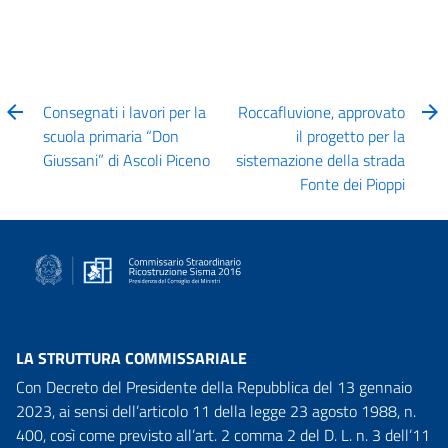
Consegnati i lavori per la
Roccafluvione, approvato
scuola primaria “Don
il progetto per la
Giussani” di Ascoli Piceno
sistemazione della strada
Fonte dei Pioppi
LA STRUTTURA COMMISSARIALE
Con Decreto del Presidente della Repubblica del 13 gennaio
2023, ai sensi dell’articolo 11 della legge 23 agosto 1988, n.
400, così come previsto all’art. 2 comma 2 del D. L. n. 3 dell’11