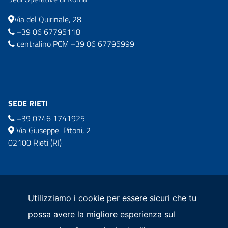
Via del Quirinale, 28
+39 06 67795118
centralino PCM +39 06 67795999
SEDE RIETI
+39 0746 1741925
Via Giuseppe Pitoni, 2
02100 Rieti (RI)
commissario.sisma2016@governo.it
comm.ricostruzionesisma2016@pec.governo.it
Utilizziamo i cookie per essere sicuri che tu
possa avere la migliore esperienza sul