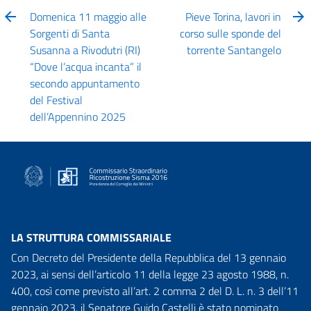
Domenica 11 maggio alle
Pieve Torina, lavori in
Sorgenti di Santa
corso sulle sponde del
Susanna a Rivodutri (RI)
torrente Santangelo
“Dove l’acqua incanta” il
secondo appuntamento
del Festival
dell’Appennino 2025
LA STRUTTURA COMMISSARIALE
Con Decreto del Presidente della Repubblica del 13 gennaio
2023, ai sensi dell’articolo 11 della legge 23 agosto 1988, n.
400, così come previsto all’art. 2 comma 2 del D. L. n. 3 dell’11
gennaio 2023, il Senatore Guido Castelli è stato nominato