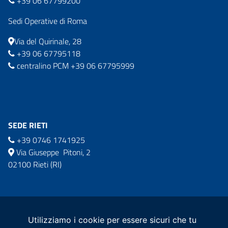
+39 06 67799200
Sedi Operative di Roma
Via del Quirinale, 28
+39 06 67795118
centralino PCM +39 06 67795999
SEDE RIETI
+39 0746 1741925
Via Giuseppe Pitoni, 2
02100 Rieti (RI)
commissario.sisma2016@governo.it
comm.ricostruzionesisma2016@pec.governo.it
Utilizziamo i cookie per essere sicuri che tu