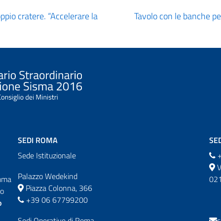
oppio cratere. “Accelerare la
Tavolo con le banche per
SEDI ROMA
SED
Sede Istituzionale
+
V
Palazzo Wedekind
omma
021
Piazza Colonna, 366
do
+39 06 67799200
o
Sedi Operative di Roma
c