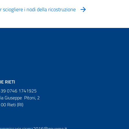
 sciogliere i nodi della ricostruzione
E RIETI
39 0746 1741925
ia Giuseppe Pitoni, 2
00 Rieti (RI)
ommissario.sisma2016@governo.it