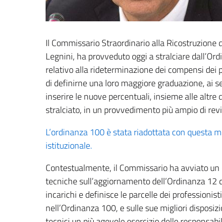
Il Commissario Straordinario alla Ricostruzione d
Legnini, ha provveduto oggi a stralciare dall’Ord
relativo alla rideterminazione dei compensi dei pr
di definirne una loro maggiore graduazione, ai se
inserire le nuove percentuali, insieme alle altre 
stralciato, in un provvedimento più ampio di revis
L’ordinanza 100 è stata riadottata con questa m
istituzionale.
Contestualmente, il Commissario ha avviato un 
tecniche sull’aggiornamento dell’Ordinanza 12 d
incarichi e definisce le parcelle dei professionist
nell’Ordinanza 100, e sulle sue migliori disposiz
tecnici un più agevole esercizio delle responsabi