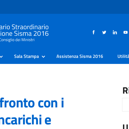
Sala Stampa
Assistenza Sisma 2016
Utilit
R
fronto con i
ncarichi e
U