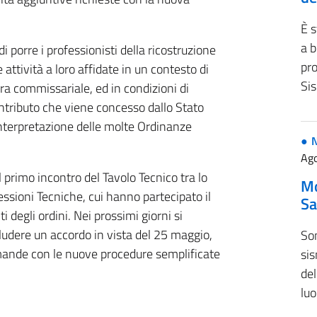
È s
a b
i porre i professionisti della ricostruzione
pr
e attività a loro affidate in un contesto di
Si
ra commissariale, ed in condizioni di
contributo che viene concesso dallo Stato
l’interpretazione delle molte Ordinanze
Ago
l primo incontro del Tavolo Tecnico tra lo
Mo
ssioni Tecniche, cui hanno partecipato il
Sa
degli ordini. Nei prossimi giorni si
cludere un accordo in vista del 25 maggio,
Son
omande con le nuove procedure semplificate
sis
del
luo