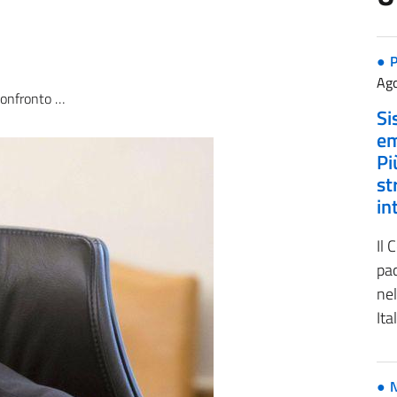
P
Ago
sti su incarichi e compensi
Si
em
Pi
st
in
Il 
pa
nel
Ita