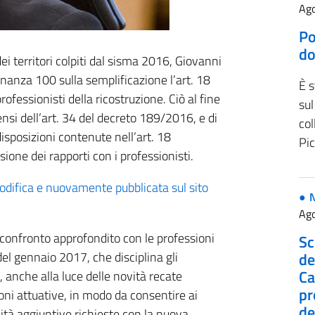
Ago
Po
do
ei territori colpiti dal sisma 2016, Giovanni
inanza 100 sulla semplificazione l’art. 18
È s
ofessionisti della ricostruzione. Ciò al fine
sul
nsi dell’art. 34 del decreto 189/2016, e di
col
disposizioni contenute nell’art. 18
Pi
ione dei rapporti con i professionisti.
odifica e nuovamente pubblicata sul sito
Ago
confronto approfondito con le professioni
Sc
el gennaio 2017, che disciplina gli
de
Ca
i, anche alla luce delle novità recate
pr
ioni attuative, in modo da consentire ai
de
lità aggiuntive richieste con la nuova