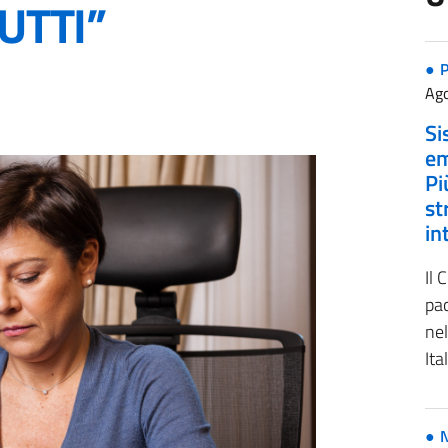
UTTI”
P
Ago
Si
em
Pi
st
in
Il 
pa
nel
Ita