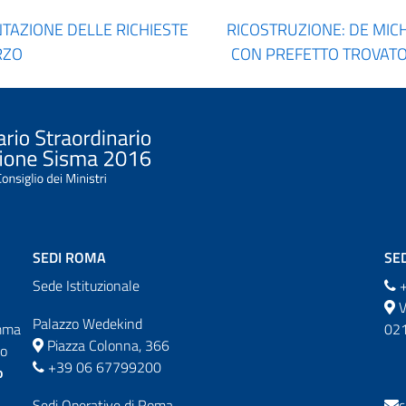
TAZIONE DELLE RICHIESTE
RICOSTRUZIONE: DE MIC
RZO
CON PREFETTO TROVATO
SEDI ROMA
SED
Sede Istituzionale
+
V
Palazzo Wedekind
omma
021
Piazza Colonna, 366
do
+39 06 67799200
o
Sedi Operative di Roma
c