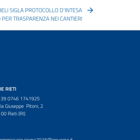
HELI SIGLA PROTOCOLLO D’INTESA
 PER TRASPARENZA NEI CANTIERI
E RIETI
39 0746 1741925
ia Giuseppe Pitoni, 2
00 Rieti (RI)
ommissario.sisma2016@governo.it