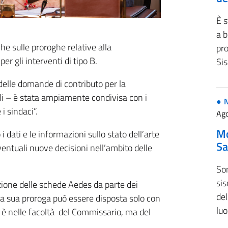
È s
a b
che sulle proroghe relative alla
pr
r gli interventi di tipo B.
Si
delle domande di contributo per la
eli – è stata ampiamente condivisa con i
i sindaci”.
Ago
Mo
dati e le informazioni sullo stato dell’arte
Sa
ventuali nuove decisioni nell’ambito delle
Son
sis
zione delle schede Aedes da parte dei
del
 e la sua proroga può essere disposta solo con
luo
è nelle facoltà del Commissario, ma del