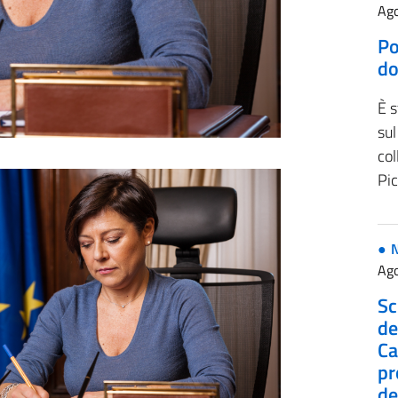
Ago
Po
do
È s
sul
col
Pi
Ago
Sc
de
Ca
pr
de