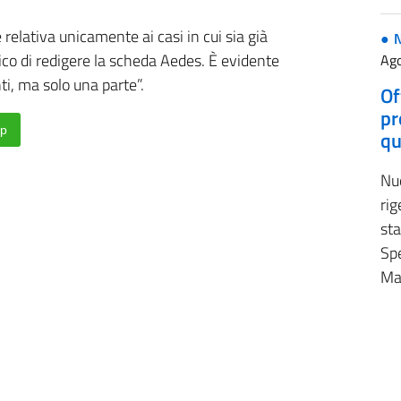
relativa unicamente ai casi in cui sia già
ico di redigere la scheda Aedes. È evidente
Ago
i, ma solo una parte”.
Of
pr
p
qu
Nu
rig
sta
Spe
Ma