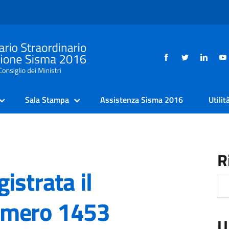
Sala Stampa
Assistenza Sisma 2016
Utilit
R
istrata il
umero 1453
U