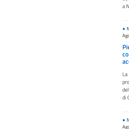
a N
Ago
Pi
co
ac
La
pro
del
di 
Ago