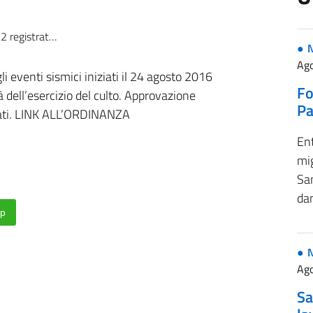
2/06/2017 al numero 1453
Ago
 eventi sismici iniziati il 24 agosto 2016
Fo
tà dell’esercizio del culto. Approvazione
Pa
iati. LINK ALL’ORDINANZA
Ent
mig
Sa
da
p
Ago
Sa