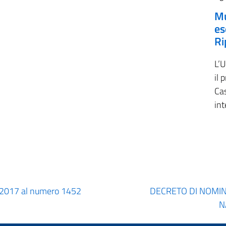
Mu
es
Ri
L’U
il 
Cas
int
6/2017 al numero 1452
DECRETO DI NOMI
N