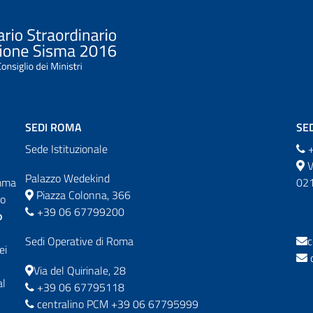
SEDI ROMA
SED
Sede Istituzionale
+
V
Palazzo Wedekind
omma
021
Piazza Colonna, 366
do
+39 06 67799200
o
Sedi Operative di Roma
c
ei
c
Via del Quirinale, 28
al
+39 06 67795118
centralino PCM +39 06 67795999