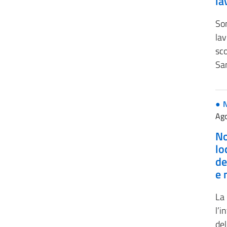
la
Son
lav
sco
Sa
Ago
No
lo
de
e 
La
l’i
del