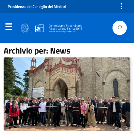
⋮
Archivio per: News